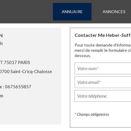
ANNUAIRE
ANNONCES
Contacter Me Heber-Suffr
IN
is
Pour toute demande d'informa
merci de remplir le formulaire ci
dessous.
T 75017 PARIS
0700 Saint-Cricq-Chalosse
e : 0675655857
om
* Champs obligatoires