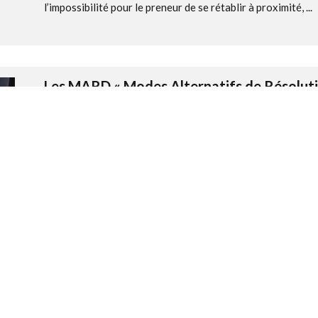
l’impossibilité pour le preneur de se rétablir à proximité, ...
Les MARD « Modes Alternatifs de Résolutio
de procédure participative
Evènement/Actualité institutionnelle
Par
Me Virginie HEBER-SUFFRIN
Le 24/01/2020
La convention de procédure participative est un acte juridi
leurs avocats qui permet d’engager un processus amiable s
une affaire (article 2062 du Code Civil). Cette convention
Lorsque la convention de procédure participative a été concl
Les MARD « Modes Alternatifs de Résolutio
collaboratif
Evènement/Actualité institutionnelle