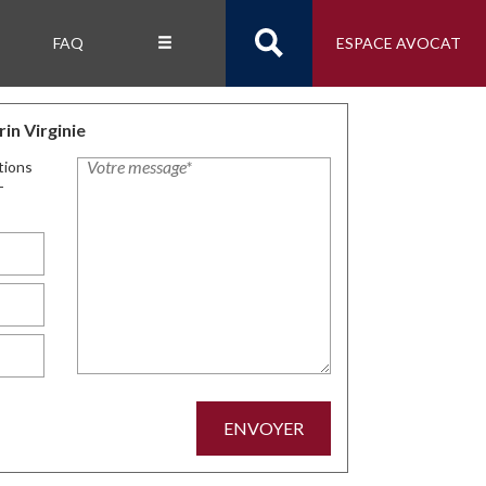
FAQ
ESPACE AVOCAT
in Virginie
tions
-
ENVOYER