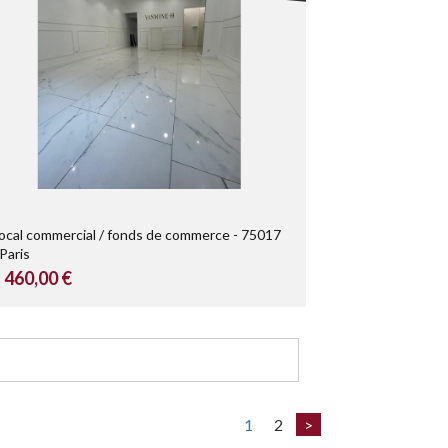
ocal commercial / fonds de commerce
75017
Paris
 460,00 €
1
2
>