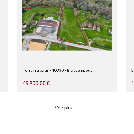
5
Terrain à bâtir
40330
Brassempouy
L
49 900,00 €
1
Voir plus