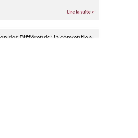
Lire la suite >
n des Différends : la convention
que signé par les deux parties assistées par
écurisé ou de mettre en état de manière privée
 est conclue pour une durée déterminée.
ue avant la saisine d'un ...
Lire la suite >
n des Différends : le processus