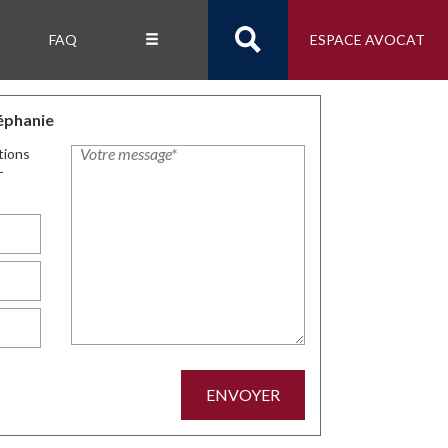
FAQ
ESPACE AVOCAT
éphanie
tions
-
ENVOYER