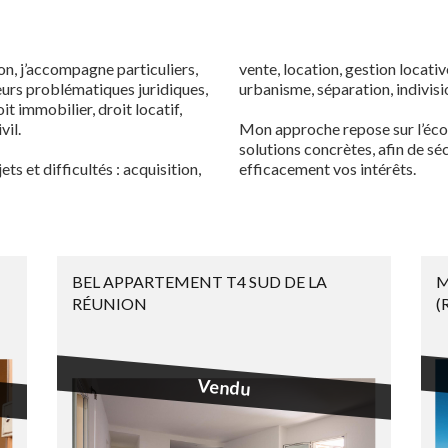
n, j’accompagne particuliers,
vente, location, gestion locati
leurs problématiques juridiques,
urbanisme, séparation, indivisio
t immobilier, droit locatif,
vil.
Mon approche repose sur l’écout
solutions concrètes, afin de s
ts et difficultés : acquisition,
efficacement vos intérêts.
BEL APPARTEMENT T4 SUD DE LA
M
RÉUNION
(
Vendu