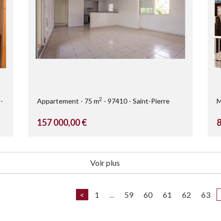
2
Appartement
75 m
97410
Saint-Pierre
M
157 000,00 €
8
Voir plus
<
1
...
59
60
61
62
63