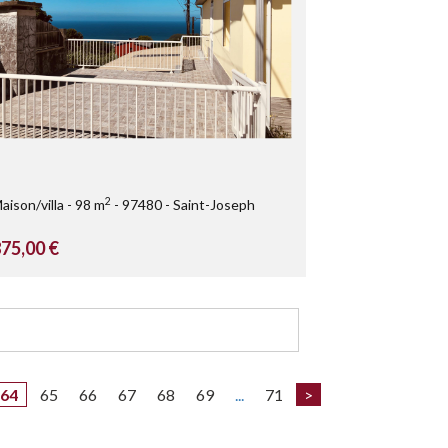
2
aison/villa
98 m
97480
Saint-Joseph
75,00 €
64
65
66
67
68
69
...
71
>