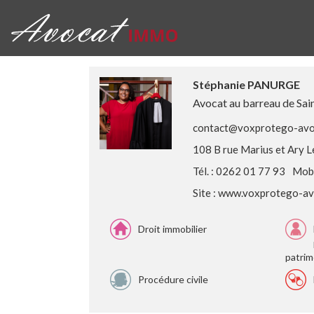
Stéphanie PANURGE
Avocat au barreau de Sai
contact@voxprotego-avoc
108 B rue Marius et Ary 
Tél. : 0262 01 77 93
Mobi
Site :
www.voxprotego-avo
Droit immobilier
patrim
Procédure civile