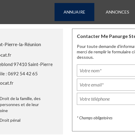
ANNUAIRE
ANNONCES
Contacter Me Panurge St
nt-Pierre-la-Réunion
Pour toute demande d'informa
merci de remplir le formulaire ci
at.fr
dessous.
Leblond 97410 Saint-Pierre
le : 0692 54 42 65
cat.fr
Droit de la famille, des
personnes et de leur
oine
* Champs obligatoires
Droit pénal