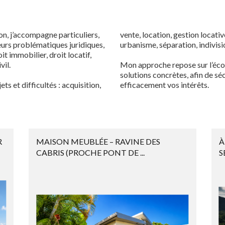
n, j’accompagne particuliers,
vente, location, gestion locati
leurs problématiques juridiques,
urbanisme, séparation, indivisio
t immobilier, droit locatif,
vil.
Mon approche repose sur l’écout
solutions concrètes, afin de s
ts et difficultés : acquisition,
efficacement vos intérêts.
R
MAISON MEUBLÉE – RAVINE DES
À
CABRIS (PROCHE PONT DE ...
S