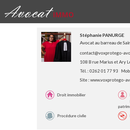
Stéphanie PANURGE
Avocat au barreau de Sai
contact@voxprotego-avoc
108 B rue Marius et Ary 
Tél. : 0262 01 77 93
Mobi
Site :
www.voxprotego-avo
Droit immobilier
patrim
Procédure civile