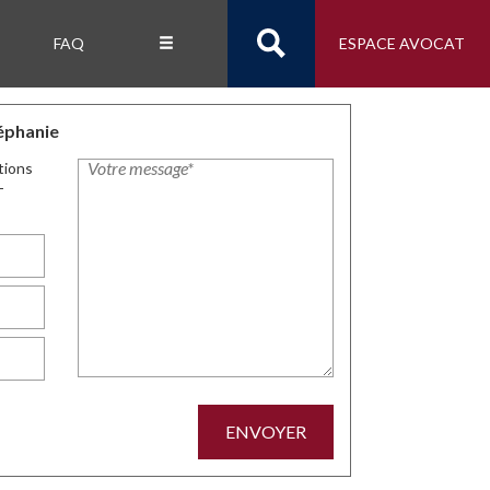
FAQ
ESPACE AVOCAT
éphanie
tions
-
ENVOYER