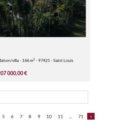
2
aison/villa
166 m
97421
Saint Louis
07 000,00 €
5
6
7
8
9
10
11
...
71
>