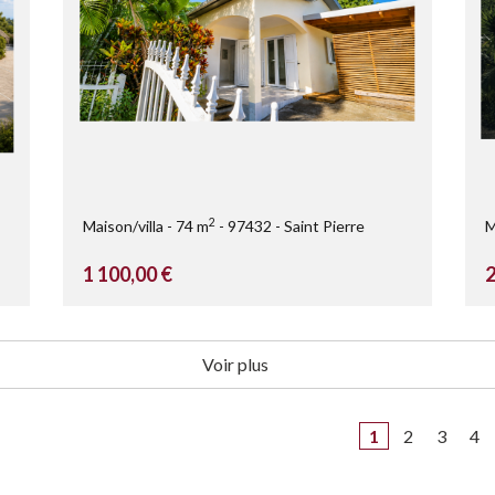
2
Maison/villa
74 m
97432
Saint Pierre
M
1 100,00 €
2
Voir plus
1
2
3
4