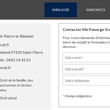
ANNUAIRE
ANNONCES
Contacter Me Panurge St
nt-Pierre-la-Réunion
Pour toute demande d'informa
merci de remplir le formulaire ci
at.fr
dessous.
Leblond 97410 Saint-Pierre
le : 0692 54 42 65
cat.fr
Droit de la famille, des
personnes et de leur
oine
* Champs obligatoires
Droit pénal