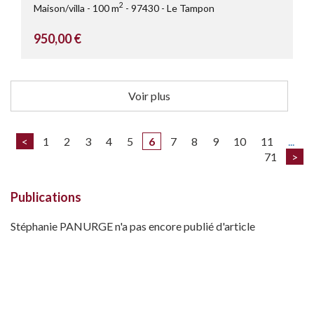
2
Maison/villa
100 m
97430
Le Tampon
950,00 €
Voir plus
<
1
2
3
4
5
6
7
8
9
10
11
...
71
>
Publications
Stéphanie PANURGE n'a pas encore publié d'article