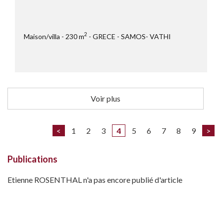
2
Maison/villa
230 m
GRECE
SAMOS- VATHI
Voir plus
<
1
2
3
4
5
6
7
8
9
>
Publications
Etienne ROSENTHAL n'a pas encore publié d'article