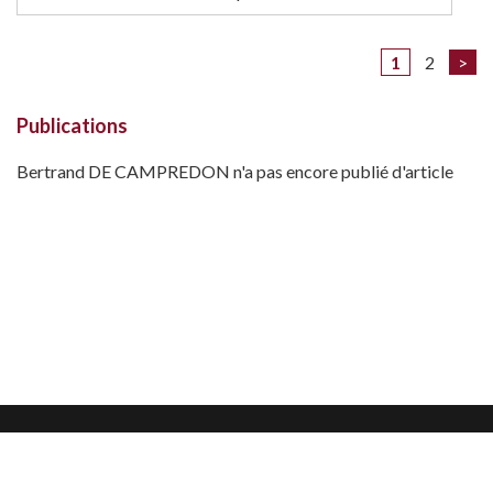
1
2
>
Publications
Bertrand DE CAMPREDON n'a pas encore publié d'article
Mentions légales
Confidentialité et protection des données
CGU