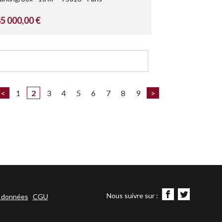
5 000,00 €
<
1
2
3
4
5
6
7
8
9
>
Nous suivre sur :
s données
CGU