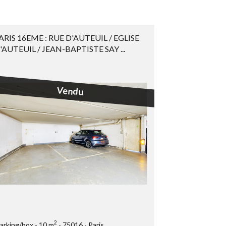
ARIS 16EME : RUE D'AUTEUIL / EGLISE
'AUTEUIL / JEAN-BAPTISTE SAY ...
Vendu
2
arking/box
10 m
75016
Paris