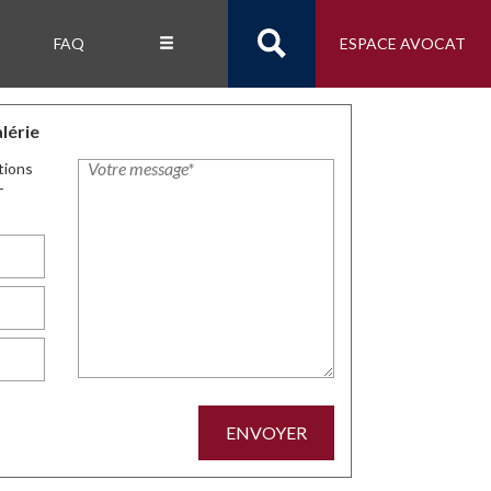
FAQ
ESPACE AVOCAT
lérie
tions
-
ENVOYER