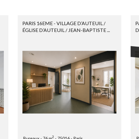
PARIS 16EME - VILLAGE D’AUTEUIL /
P
ÉGLISE D’AUTEUIL / JEAN-BAPTISTE ...
D
2
Bureaux
76 m
75016
Paris
P