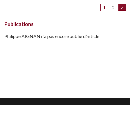
1
2
>
Publications
Philippe AIGNAN n'a pas encore publié d'article
Mentions légales
Confidentialité et protection des données
CGU
Nous contacter