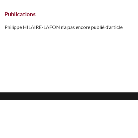
Publications
Philippe HILAIRE-LAFON n'a pas encore publié d'article
Mentions légales
Confidentialité et protection des données
CGU
Nous contacter
Nous suivre sur :