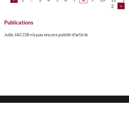
2
>
Publications
Julie JACOB n'a pas encore publié d'article
Mentions légales
Confidentialité et protection des données
CGU
Nous contacter