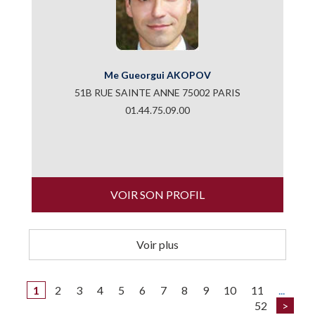
Me Gueorgui AKOPOV
51B RUE SAINTE ANNE 75002 PARIS
01.44.75.09.00
VOIR SON PROFIL
Voir plus
1
2
3
4
5
6
7
8
9
10
11
...
52
>