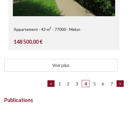
2
Appartement
42 m
77000
Melun
148 500,00 €
Voir plus
<
1
2
3
4
5
6
7
>
Publications