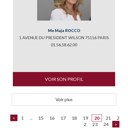
Me Maja ROCCO
1 AVENUE DU PRESIDENT WILSON 75116 PARIS
01.56.58.62.00
VOIR SON PROFIL
Voir plus
<
1
...
15
16
17
18
19
20
21
2
2
23
24
>