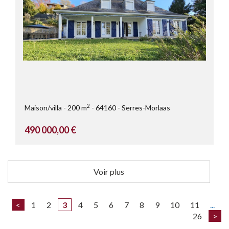
2
Maison/villa
200 m
64160
Serres-Morlaas
490 000,00 €
Voir plus
<
1
2
3
4
5
6
7
8
9
10
11
...
26
>