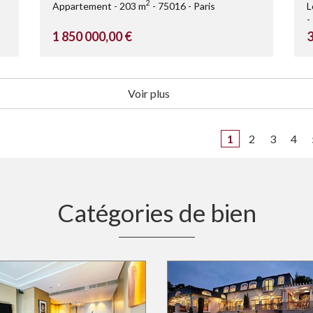
2
Appartement
203 m
75016
Paris
L
1 850 000,00 €
3
Voir plus
1
2
3
4
Catégories de bien