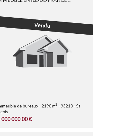
Vendu
2
mmeuble de bureaux
2190 m
93210
St
enis
 000 000,00 €