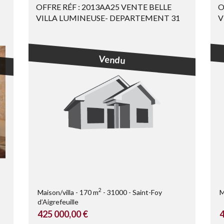
OFFRE RÉF : 2013AA25 VENTE BELLE
O
VILLA LUMINEUSE- DEPARTEMENT 31
V
C
Vendu
2
Maison/villa
170 m
31000
Saint-Foy
M
d’Aigrefeuille
425 000,00 €
4