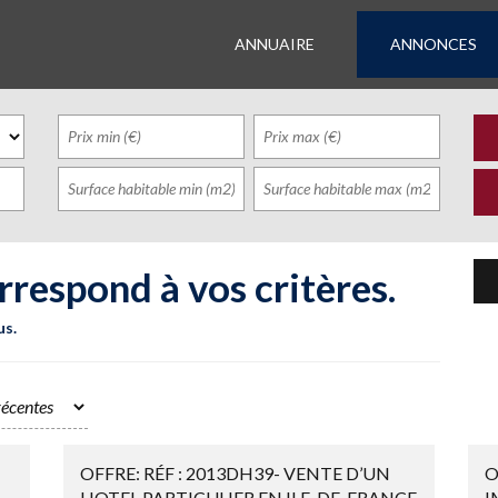
ANNUAIRE
ANNONCES
rrespond à vos critères.
us.
OFFRE: RÉF : 2013DH39- VENTE D’UN
O
HOTEL PARTICULIER EN ILE-DE-FRANCE
I