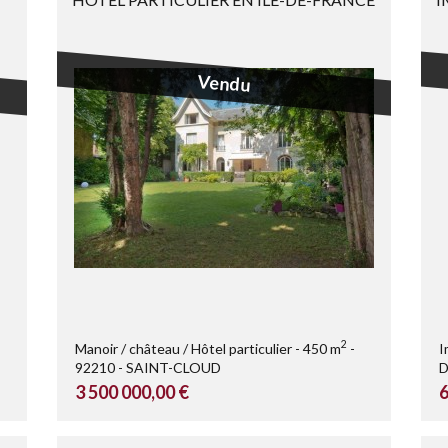
...
Vendu
2
Manoir / château / Hôtel particulier
450 m
I
92210
SAINT-CLOUD
D
3 500 000,00 €
6