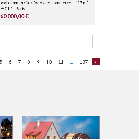
2
ocal commercial / fonds de commerce
127 m
75017
Paris
60 000,00 €
5
6
7
8
9
10
11
...
137
>