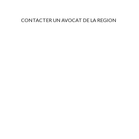
CONTACTER UN AVOCAT DE LA REGION
Mentions légales
Confidentialité et protection des données
CGU