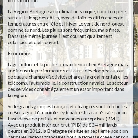
littoral breton.
La Région Bretagne a un climat océanique, donc tempéré,
surtout le long des côtes, avec de faibles différences de
températures entre l’été et l’hiver. Le vent de nord-ouest
domine au nord. Les pluies sont fréquentes, mais fines.
Dans une même journée, il est courant qu’alternent
éclaircies et ciel couvert.
Economie
L’agriculture et la pêche se maintiennent en Bretagne mais
une industrie performante s’est aussi développée autour
de quatre champs d’activités phares (l’agroalimentaire, les
télécoms, l’automobile, la construction navale). Le secteur
des services connait également un essor important dans
la région.
Si de grands groupes français et étrangers sont implantés
en Bretagne, l’économie régionale est caractérisée par un
tissu dense de petites et moyennes entreprises (PME).
Avec un produit intérieur brut (PIB) de 83.4 milliards
d’euros en 2012, la Bretagne se situe en septième position
parmi les régions françaises pour la richesse créée par son