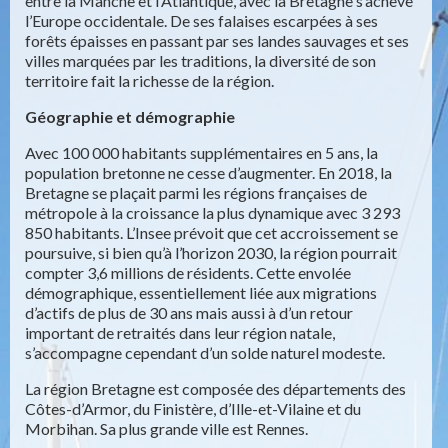
entre la Manche et l’Atlantique, avec la Bretagne s’achève
l’Europe occidentale. De ses falaises escarpées à ses
forêts épaisses en passant par ses landes sauvages et ses
villes marquées par les traditions, la diversité de son
territoire fait la richesse de la région.
Géographie et démographie
Avec 100 000 habitants supplémentaires en 5 ans, la
population bretonne ne cesse d’augmenter. En 2018, la
Bretagne se plaçait parmi les régions françaises de
métropole à la croissance la plus dynamique avec 3 293
850 habitants. L’Insee prévoit que cet accroissement se
poursuive, si bien qu’à l’horizon 2030, la région pourrait
compter 3,6 millions de résidents. Cette envolée
démographique, essentiellement liée aux migrations
d’actifs de plus de 30 ans mais aussi à d’un retour
important de retraités dans leur région natale,
s’accompagne cependant d’un solde naturel modeste.
La région Bretagne est composée des départements des
Côtes-d’Armor, du Finistère, d’Ille-et-Vilaine et du
Morbihan. Sa plus grande ville est Rennes.