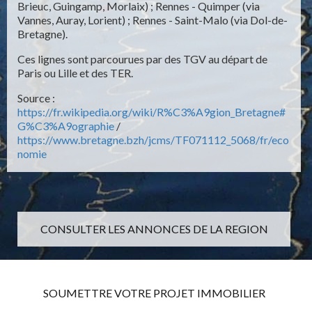
Brieuc, Guingamp, Morlaix) ; Rennes - Quimper (via
Vannes, Auray, Lorient) ; Rennes - Saint-Malo (via Dol-de-
Bretagne).
Ces lignes sont parcourues par des TGV au départ de
Paris ou Lille et des TER.
Source :
https://fr.wikipedia.org/wiki/R%C3%A9gion_Bretagne#
G%C3%A9ographie
/
https://www.bretagne.bzh/jcms/TF071112_5068/fr/eco
nomie
CONSULTER LES ANNONCES DE LA REGION
SOUMETTRE VOTRE PROJET IMMOBILIER