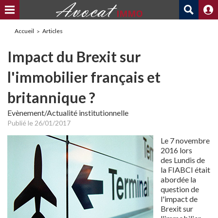
Accueil
Articles
Impact du Brexit sur
l'immobilier français et
britannique ?
Evènement/Actualité institutionnelle
Publié le 26/01/2017
Le 7 novembre
2016 lors
des Lundis de
la FIABCI était
abordée la
question de
l'impact de
Brexit sur