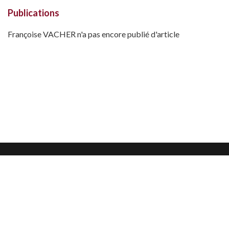
Publications
Françoise VACHER n'a pas encore publié d'article
Mentions légales
Confidentialité et protection des données
CGU
Nous contacter
Nous suivre sur :