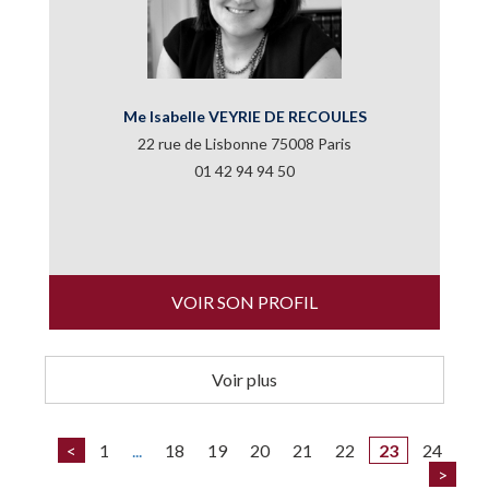
Me Isabelle VEYRIE DE RECOULES
22 rue de Lisbonne 75008 Paris
01 42 94 94 50
VOIR SON PROFIL
Voir plus
<
1
...
18
19
20
21
22
23
24
>