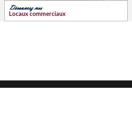
Découvrez nos
Locaux commerciaux
Mentions légales
Confidentialité et protection des données
CGU
Nous contacter
Nous suivre sur :