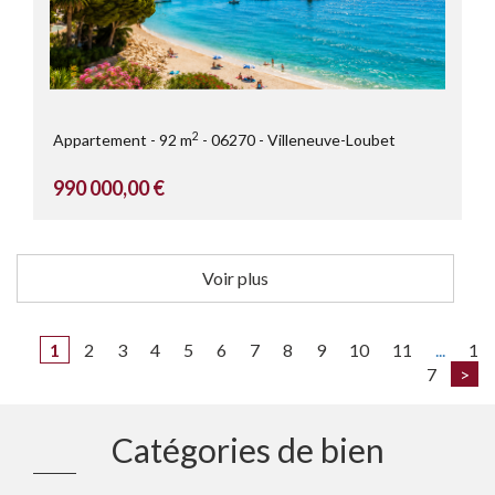
2
Appartement
92 m
06270
Villeneuve-Loubet
990 000,00 €
Voir plus
1
2
3
4
5
6
7
8
9
10
11
...
1
7
>
Catégories de bien