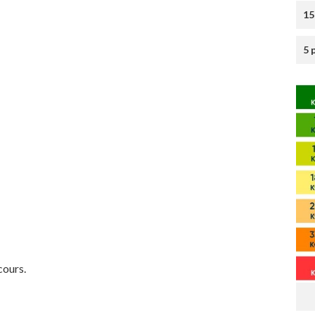
15
5 
cours.