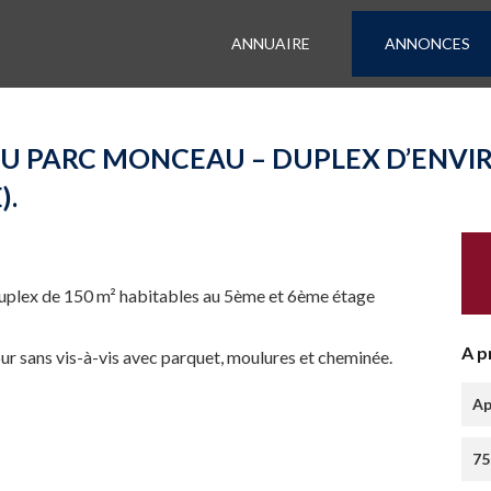
ANNUAIRE
ANNONCES
DU PARC MONCEAU – DUPLEX D’ENVIR
).
uplex de 150 m² habitables au 5ème et 6ème étage
A p
r sans vis-à-vis avec parquet, moulures et cheminée.
Ap
75