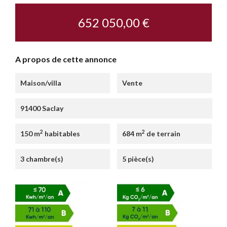
652 050,00 €
A propos de cette annonce
Maison/villa
Vente
91400 Saclay
2
2
150 m
habitables
684 m
de terrain
3 chambre(s)
5 pièce(s)