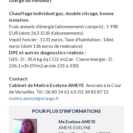
charge du vendeur)
Chauffage individuel gaz, double vitrage, bonne
isolation.
Frais annuels d’énergie (abonnements compris) : 1 938
EUR (dont 263 EUR d'abonnements)
Impôt foncier : 1131 euros, Taxe d'habitation : 1466
euros (dont 136 euros de redevance)
DPE et autres diagnostics réalisés :
GES : D : 35,4 kg éq CO2 /m2.an Classe énergie : D :
226,1 n1h EP/m2.an (de 231 à 330)
Contact:
Cabinet de Maître Evelyne AMEYE
Avocate à la Cour
de Versailles Tél : 06 80 14 61 63 /01 34 82 87 15
maitre.ameye@orange.fr
POUR PLUS D'INFORMATIONS
Me Evelyne AMEYE
AMEYE EVELYNE