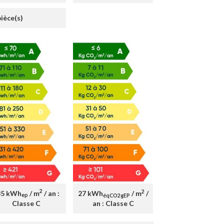
pièce(s)
2
2
35 kWh
/ m
/ an :
27 kWh
/ m
/
ep
éqCO2gEP
Classe C
an : Classe C