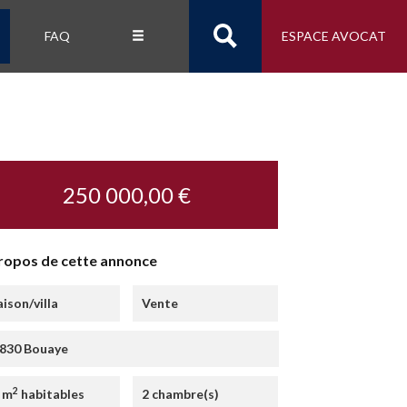
FAQ
ESPACE AVOCAT
250 000,00 €
ropos de cette annonce
ison/villa
Vente
830 Bouaye
2
 m
habitables
2 chambre(s)