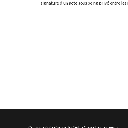
signature d'un acte sous seing privé entre les 
Ce site a été
créé par Jurihub
-
Consulter un avocat