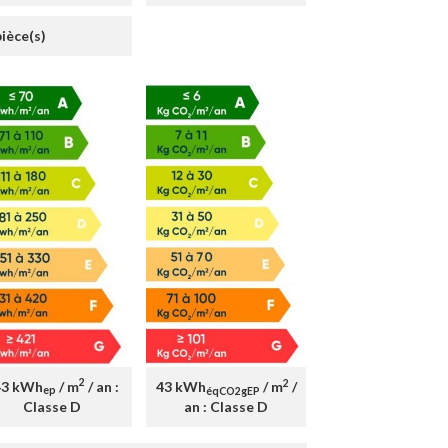
pièce(s)
2
2
43 kWh
/ m
/ an :
43 kWh
/ m
/
ep
éqCO2gEP
Classe D
an : Classe D