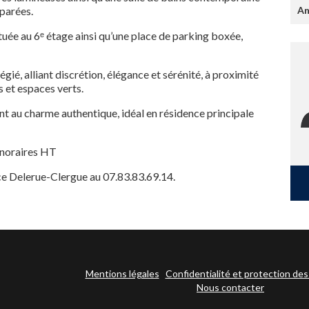
An
éparées.
tuée au 6ᵉ étage ainsi qu’une place de parking boxée,
égié, alliant discrétion, élégance et sérénité, à proximité
 et espaces verts.
 au charme authentique, idéal en résidence principale
onoraires HT
e Delerue-Clergue au 07.83.83.69.14.
Mentions légales
Confidentialité et protection de
Nous contacter