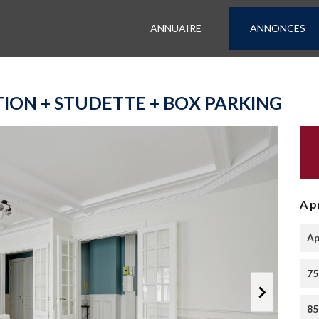
ANNUAIRE
ANNONCES
ION + STUDETTE + BOX PARKING
A p
Ap
75
85