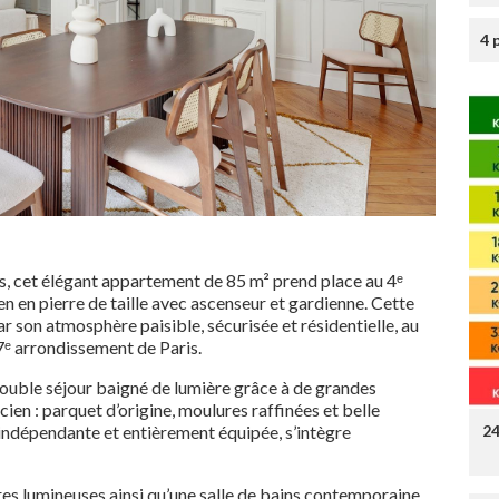
4 
nes, cet élégant appartement de 85 m² prend place au 4ᵉ
en pierre de taille avec ascenseur et gardienne. Cette
r son atmosphère paisible, sécurisée et résidentielle, au
17ᵉ arrondissement de Paris.
double séjour baigné de lumière grâce à de grandes
cien : parquet d’origine, moulures raffinées et belle
2
 indépendante et entièrement équipée, s’intègre
s lumineuses ainsi qu’une salle de bains contemporaine