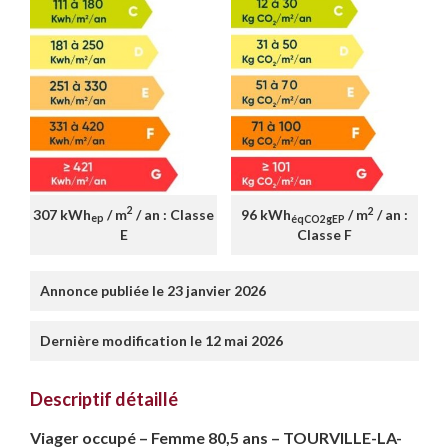
2
2
307 kWh
/ m
/ an : Classe
96 kWh
/ m
/ an :
ep
éqCO2gEP
E
Classe F
Annonce publiée le 23 janvier 2026
Dernière modification le 12 mai 2026
Descriptif détaillé
Viager occupé – Femme 80,5 ans – TOURVILLE-LA-