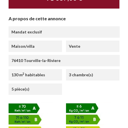
A propos de cette annonce
Mandat exclusif
Maison/villa
Vente
76410 Tourville-la-Riviere
2
130 m
habitables
3 chambre(s)
5 pièce(s)