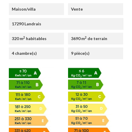
Maison/villa
Vente
17290 Landrais
2
2
320 m
habitables
3690 m
de terrain
4 chambre(s)
9 pièce(s)