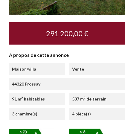
291 200,00 €
A propos de cette annonce
Maison/villa
Vente
44320 Frossay
2
2
91 m
habitables
537 m
de terrain
3 chambre(s)
4 pièce(s)