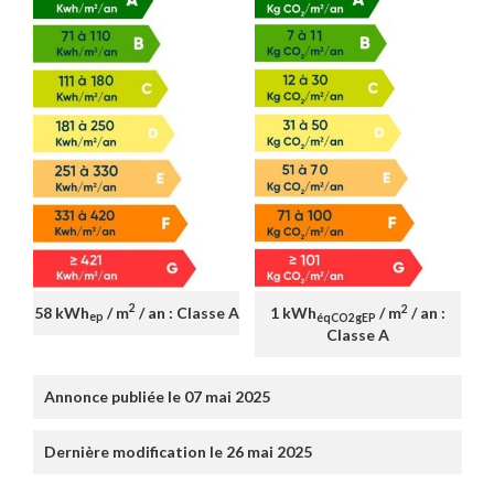
2
2
58 kWh
/ m
/ an : Classe A
1 kWh
/ m
/ an :
ep
éqCO2gEP
Classe A
Annonce publiée le 07 mai 2025
Dernière modification le 26 mai 2025