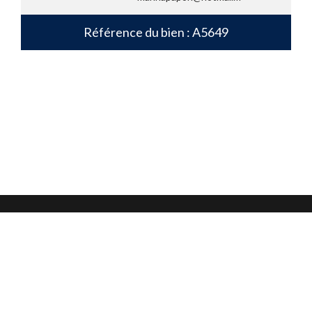
Référence du bien : A5649
Mentions légales
Confidentialité et protection des données
CGU
Nous contacter
Nous suivre sur :