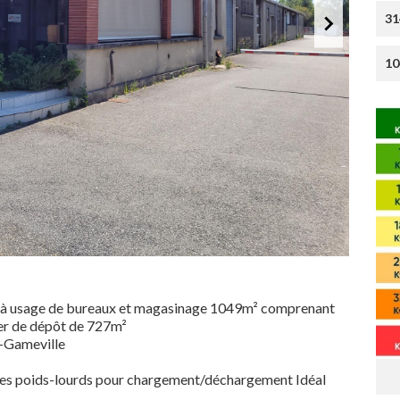
31
10
l à usage de bureaux et magasinage 1049m² comprenant
lier de dépôt de 727m²
e-Gameville
er des poids-lourds pour chargement/déchargement Idéal