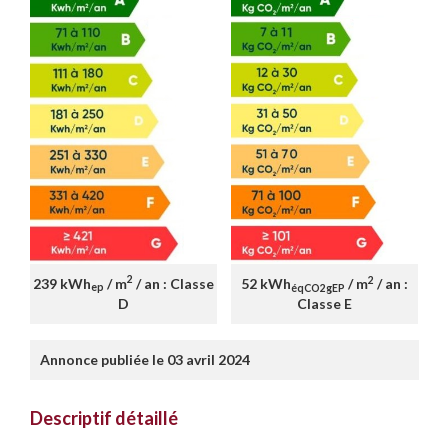
2
2
239 kWh
/ m
/ an : Classe
52 kWh
/ m
/ an :
ep
éqCO2gEP
D
Classe E
Annonce publiée le 03 avril 2024
Descriptif détaillé