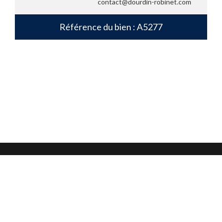
contact@dourdin-robinet.com
Référence du bien : A5277
Mentions légales
Confidentialité et protection des données
CGU
Nous contacter
Nous suivre sur :