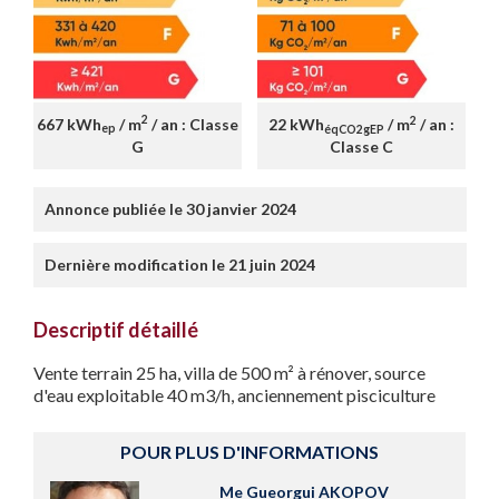
2
2
667 kWh
/ m
/ an : Classe
22 kWh
/ m
/ an :
ep
éqCO2gEP
G
Classe C
Annonce publiée le 30 janvier 2024
Dernière modification le 21 juin 2024
Descriptif détaillé
Vente terrain 25 ha, villa de 500 m² à rénover, source
d'eau exploitable 40 m3/h, anciennement pisciculture
POUR PLUS D'INFORMATIONS
Me Gueorgui AKOPOV