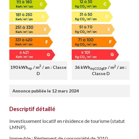
2
2
190 kWh
/ m
/ an : Classe
36 kWh
/ m
/ an :
ep
éqCO2gEP
D
Classe D
Annonce publiée le 12 mars 2024
Descriptif détaillé
Investissement locatif en résidence de tourisme (statut
LMNP).
Immeuble : Règlement de copropriété de 2010.