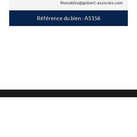
fmorabito@gobert-associes.com
Référence du bien : A5156
Mentions légales
Confidentialité et protection des données
CGU
Nous contacter
Nous suivre sur :