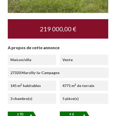
219 000,00 €
A propos de cette annonce
Maison/villa
Vente
27320 Marcilly-la-Campagne
2
2
145 m
habitables
4771 m
de terrain
3 chambre(s)
5 pièce(s)