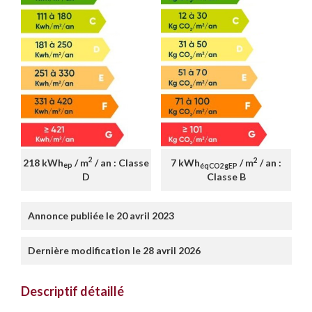
2
2
218 kWh
/ m
/ an : Classe
7 kWh
/ m
/ an :
ep
éqCO2gEP
D
Classe B
Annonce publiée le 20 avril 2023
Dernière modification le 28 avril 2026
Descriptif détaillé