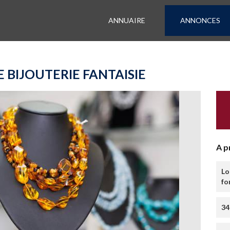
ANNUAIRE
ANNONCES
 BIJOUTERIE FANTAISIE
A p
Lo
fo
34