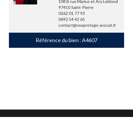
108 B rue Marius et Ary Leblond
97410 Saint-Pierre
0262 01 77 93
0692 54 42 65
contact@voxprotego-avocat.fr
Référence du bien : A4607
Mentions légales
Confidentialité et protection des données
CGU