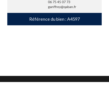
06 75 45 07 73
ganffrey@qaban.fr
Référence du bien : A4597
Mentions légales
Confidentialité et protection des données
CGU
Nous contacter