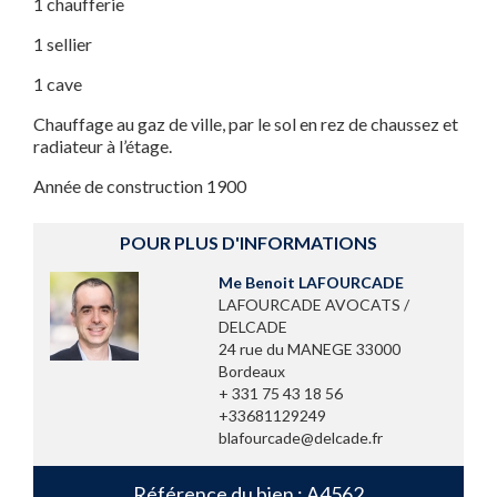
1 chaufferie
1 sellier
1 cave
Chauffage au gaz de ville, par le sol en rez de chaussez et
radiateur à l’étage.
Année de construction 1900
POUR PLUS D'INFORMATIONS
Me Benoit LAFOURCADE
LAFOURCADE AVOCATS /
DELCADE
24 rue du MANEGE 33000
Bordeaux
+ 331 75 43 18 56
+33681129249
blafourcade@delcade.fr
Référence du bien : A4562