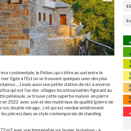
15
3 
e continentale, le Pélion, qui s’étire au sud entre le
mer Egée à l’Est où se trouvent quelques unes des plus
amos….) mais aussi une petite station de ski, à environ
itsa qui est l’un des villages incontournables figurant au
ette péninsule, se trouve cette superbe maison en pierre
e en 2022 avec soin et des matériaux de qualité (pierre de
de sol, double vitrage…) et qui est vendue entièrement
les pièces) dans un style contemporain de standing
77 m2 avec vue imprenable sur la mer, la maison - à