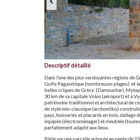
Descriptif détaillé
Dans l’une des plus verdoyantes régions de Grèc
Golfe Pagasétique (nombreuses plages) et la 
belles criques de Grèce (Damouchari, Mylopot
30 km de sa capitale Volos (aéroport) et à Vyz
patrimoine traditionnel et architectural de c
de style néo-classique (archontiko) construit
pays, huisseries et placards en bois, dallage 
équipée (électroménager) et meublée (toutes 
parfaitement adapté aux lieux.
Bâtie sur une parcelle arborée en pente de 15