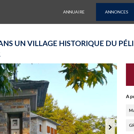
ANNUAIRE
ANNONCES
NS UN VILLAGE HISTORIQUE DU PÉL
R
A p
Ma
GR