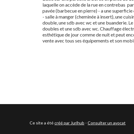
laquelle on accède de la rue en contrebas par
pavée (barbecue en pierre) - a une superfici
- salle à manger (cheminée à insert), une cu
double, une sdb avec wc et une buanderie. Le
doubles et une sdb avec wc. Chauffage électri
esthétique de jour comme de nuit et peut enc
vente avec tous ses équipements et son mobil
Ce site a été
créé par Jurihub
-
Consulter un avocat