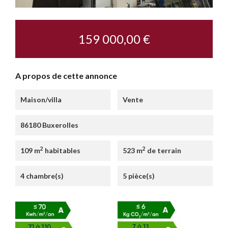
159 000,00 €
A propos de cette annonce
Maison/villa
Vente
86180 Buxerolles
2
2
109 m
habitables
523 m
de terrain
4 chambre(s)
5 pièce(s)