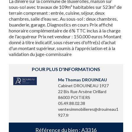
La dinière sur la commune de Buxerolles, maison sur
sous-sol avec travaux de 109m² habitables sur 523m² de
terrain comprenant : entrée, cuisine, séjour, deux
chambres, salle d'eau wc. Au sous-sol : deux chambres,
buanderie, garage. Diagnostics en cours Prix affiché
honoraire complémentaire de 6% TTC inclus à la charge
de l'acquéreur Prix net vendeur : 150.000 euros Montant
donné à titre indicatif, sous réserves d'offre(s) d'achat
d'un montant supérieur, soumis à l'appréciation et à la
validation du juge-commissaire
POUR PLUS D'INFORMATIONS
Me Thomas DROUINEAU
Cabinet DROUINEAU 1927
22 Bis Rue Arsène Orillard
86003 POITIERS
05.49.88.02.38
ventesimmobilieres@drouineau1
927.fr
Référence du bien : A3316