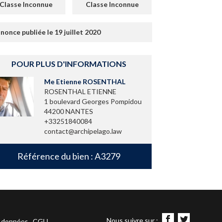
Classe Inconnue
Classe Inconnue
nonce publiée le 19 juillet 2020
POUR PLUS D'INFORMATIONS
Me Etienne ROSENTHAL
ROSENTHAL ETIENNE
1 boulevard Georges Pompidou
44200 NANTES
+33251840084
contact@archipelago.law
Référence du bien : A3279
Nous suivre sur :
s données
CGU