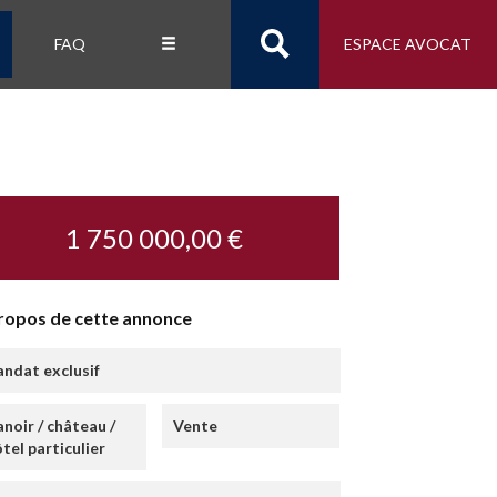
FAQ
ESPACE AVOCAT
1 750 000,00 €
ropos de cette annonce
ndat exclusif
noir / château /
Vente
tel particulier