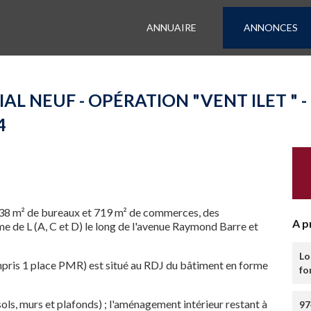
ANNUAIRE
ANNONCES
 NEUF - OPÉRATION "VENT ILET " - E
4
 738 m² de bureaux et 719 m² de commerces, des
A p
 de L (A, C et D) le long de l'avenue Raymond Barre et
Lo
mpris 1 place PMR) est situé au RDJ du bâtiment en forme
fo
ols, murs et plafonds) ; l'aménagement intérieur restant à
97