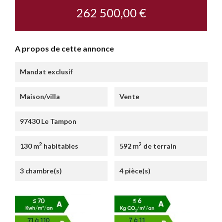
262 500,00 €
A propos de cette annonce
Mandat exclusif
Maison/villa
Vente
97430 Le Tampon
2
2
130 m
habitables
592 m
de terrain
3 chambre(s)
4 pièce(s)