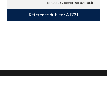
contact@voxprotego-avocat.fr
Référence du bien : A1721
Mentions légales
Confidentialité et protection des données
CGU
Nous contacter
Nous suivre sur :