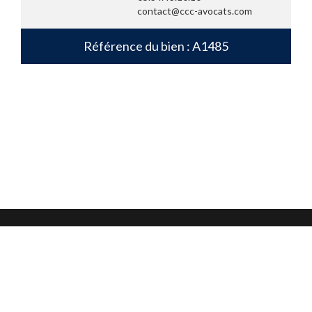
contact@ccc-avocats.com
Référence du bien : A1485
Mentions légales
Confidentialité et protection des données
CGU
Nous contacter
Nous suivre sur :