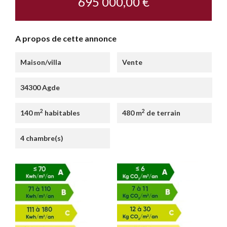
695 000,00 €
A propos de cette annonce
Maison/villa
Vente
34300 Agde
2
2
140 m
habitables
480 m
de terrain
4 chambre(s)