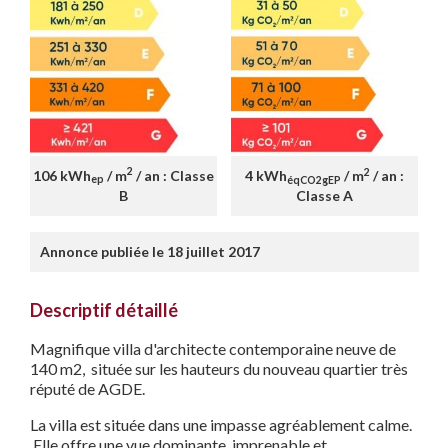
2
2
106 kWh
/ m
/ an : Classe
4 kWh
/ m
/ an :
ep
éqCO2gEP
B
Classe A
Annonce publiée le 18 juillet 2017
Descriptif détaillé
Magnifique villa d'architecte contemporaine neuve de
140 m2, située sur les hauteurs du nouveau quartier très
réputé de AGDE.
La villa est située dans une impasse agréablement calme.
Elle offre une vue dominante, imprenable et