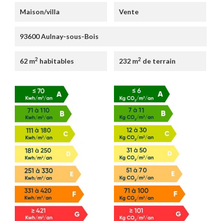
Maison/villa
Vente
93600 Aulnay-sous-Bois
2
2
62 m
habitables
232 m
de terrain