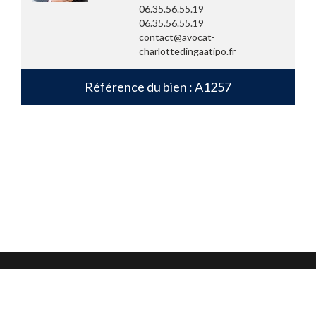
06.35.56.55.19
06.35.56.55.19
contact@avocat-
charlottedingaatipo.fr
Référence du bien : A1257
Mentions légales
Confidentialité et protection des données
CGU
Nous contacter