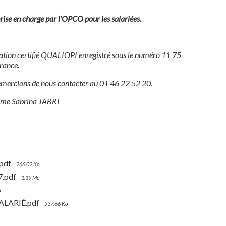
rise en charge par l’OPCO pour les salariées.
on certifié QUALIOPI enregistré sous le numéro 11 75
rance.
remercions de nous contacter au 01 46 22 52 20.
dame Sabrina JABRI
pdf
266.02 Ko
.pdf
1.19 Mo
o
ALARIÉ.pdf
537.66 Ko