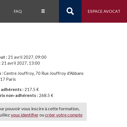
FAQ
ESPACE AVOCAT
ut :
21 avril 2027, 09:00
:
21 avril 2027, 13:00
 :
Centre Jouffroy, 70 Rue Jouffroy d'Abbans
17 Paris
x adhérents :
217.5 €
rix non-adhérents :
268.5 €
ur pouvoir vous inscire à cette formation,
uillez
vous identifier
ou
créer votre compte