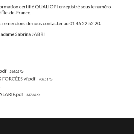
ation certifié QUALIOPI enregistré sous le numéro
’Île-de-France.
s remercions de nous contacter au 01 46 22 52 20.
 Madame Sabrina JABRI
pdf
266.02 Ko
FORCÉES vf.pdf
708.51 Ko
o
ALARIÉ.pdf
537.66 Ko