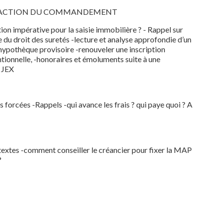
REDACTION DU COMMANDEMENT
mpérative pour la saisie immobilière ? - Rappel sur
e du droit des suretés -lecture et analyse approfondie d’un
’hypothèque provisoire -renouveler une inscription
tionnelle, -honoraires et émoluments suite à une
 JEX
es -Rappels -qui avance les frais ? qui paye quoi ? A
tes -comment conseiller le créancier pour fixer la MAP
?