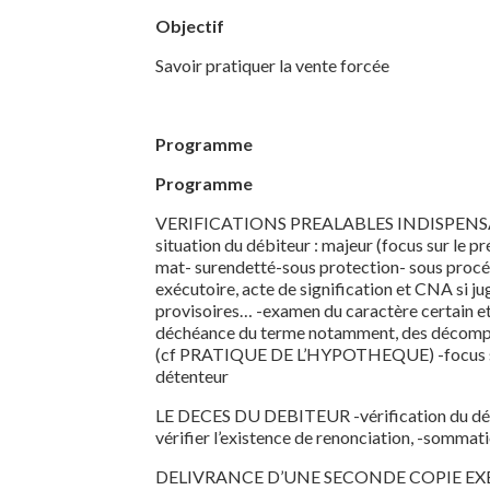
Objectif
Savoir pratiquer la vente forcée
Programme
Programme
VERIFICATIONS PREALABLES INDISPENSABL
situation du débiteur : majeur (focus sur le p
mat- surendetté-sous protection- sous procédu
exécutoire, acte de signification et CNA si ju
provisoires… -examen du caractère certain et e
déchéance du terme notamment, des décomptes…
(cf PRATIQUE DE L’HYPOTHEQUE) -focus sur l
détenteur
LE DECES DU DEBITEUR -vérification du décès
vérifier l’existence de renonciation, -somma
DELIVRANCE D’UNE SECONDE COPIE EXECUT