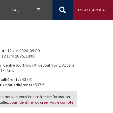
FAQ
ESPACE AVOCAT
ut :
12 juin 2026, 09:00
:
12 avril 2026, 18:00
 :
Centre Jouffroy, 70 rue Jouffroy D'Abbans
17 Paris
x adhérents :
435 €
rix non-adhérents :
537 €
ur pouvoir vous inscire à cette formation,
uillez
vous identifier
ou
créer votre compte