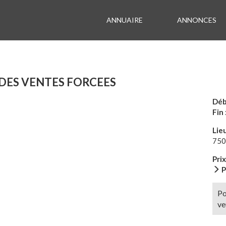
ANNUAIRE
ANNONCES
 DES VENTES FORCEES
Déb
Fin 
Lieu
750
Pri
P
Po
ve