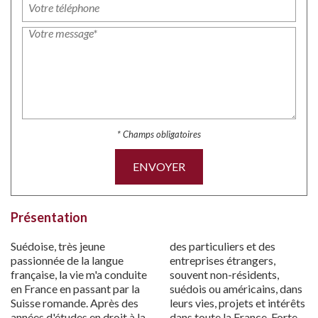
* Champs obligatoires
ENVOYER
Présentation
Suédoise, très jeune
des particuliers et des
passionnée de la langue
entreprises étrangers,
française, la vie m'a conduite
souvent non-résidents,
en France en passant par la
suédois ou américains, dans
Suisse romande. Après des
leurs vies, projets et intérêts
années d'études en droit à la
dans toute la France. Forte